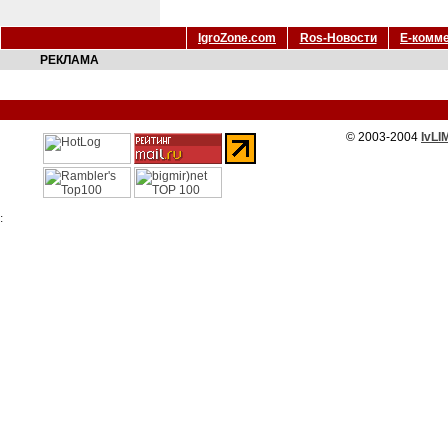
IgroZone.com
Ros-Новости
Е-комм
РЕКЛАМА
© 2003-2004
IvLI
: