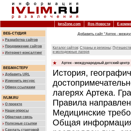
IgroZone.com
Ros-Новости
Е-комм
ВЕБ-СТУДИЯ
Добавить сайт "Артек - между
Разработка сайтов
Продвижение сайтов
Каталог сайтов
:
Страны и регионы
:
Путешеств
и молодежные лагеря
Интернет-консалтинг
Артек - международный детский центр
ВЕБМАСТЕРУ
История, географи
Добавить URL
достопримечательн
Изменить ресурс
Обмен ссылками
лагерях Артека. Гр
IVLIM.RU
Правила направлени
О проекте
Медицинские требо
Наши опросы
Обратная связь
Общая информация
Полезные ссылки
Сделать стартовой