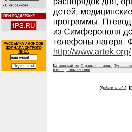
распорядок дня, ор
В избранное!
детей, медицински
ПРИ ПОДДЕРЖКЕ
программы. Птевод
из Симферополя до 
телефоны лагеря. 
РАССЫЛКА АНОНСОВ
ЖУРНАЛА ХИТРОГО
http://www.artek.org/
ЛИСА
Каталог сайтов
:
Страны и регионы
:
Путешеств
и молодежные лагеря
[
Добавить сайт
]
[
Г